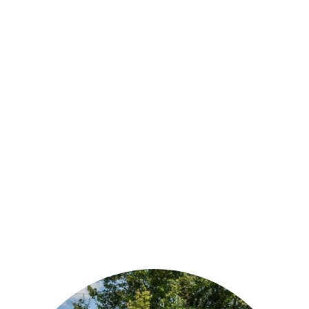
Retrouvez notre
actualité
Observez, protégez et habitez
l'insolite au cœur de la nature en
Sud Berry !