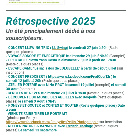
Rétrospective 2025
Un été principalement dédié à nos
souscripteurs.
-
CONCERT LLSWING TRIO (
LL Swing
) le vendredi 27 juin à 20h
(Reste
quelques places)
- VOYAGE SONORE ET ÉNERGÉTIQUE le dimanche 29 juin à 9h30
(Complet)
- SPECTACLE clown Yann Costa le dimanche 29 juin à partir de 17h30
(Reste quelques places)
- ESCAPE GAME "Le sac à dos de LULUBELLE" à partir de début juillet
(sur
inscription)
- CONCERT FREDOBERT (
https://www.facebook.com/FredOberT.fr
) le
samedi 12 juillet à 20h
(Reste quelques places)
- ATELIER POTERIE avec NINA PROT le samedi 19 juillet
(complet)
et samedi
30 Aout
(complet)
-
CERCLES DE RÊVES le dimanche 20 juillet à 9h30
(Reste quelques places)
- DÉCOUVERTE DU MONDE DES ABEILLES avec
Beopolis
(reste quelques
places)
le samedi 9 Aout à 9h45
- PONEYS ET GOUTER et CONTES ET GOUTER (Reste quelques places) Date
à venir
-
VIENS TE FAIRE TIRER LE PORTRAIT
(photos par Emily :
https://www.facebook.com/EmilyetlesPetits.Photographie
sur inscription.
-
ATELIER NATURE & VANNERIE avec
Frederic Thelinge
(reste quelques
places)
Le samedi 13 septembre
.